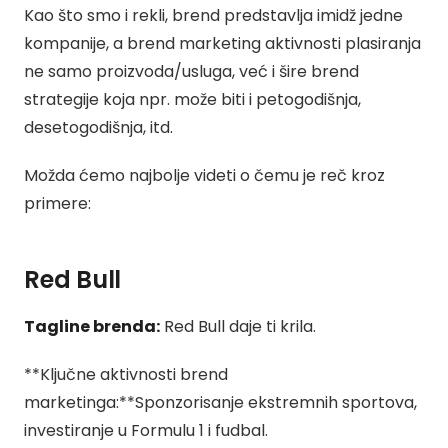
Kao što smo i rekli, brend predstavlja imidž jedne
kompanije, a brend marketing aktivnosti plasiranja
ne samo proizvoda/usluga, već i šire brend
strategije koja npr. može biti i petogodišnja,
desetogodišnja, itd.
Možda ćemo najbolje videti o čemu je reč kroz
primere:
Red Bull
Tagline brenda:
Red Bull daje ti krila.
**Ključne aktivnosti brend
marketinga:**Sponzorisanje ekstremnih sportova,
investiranje u Formulu 1 i fudbal.