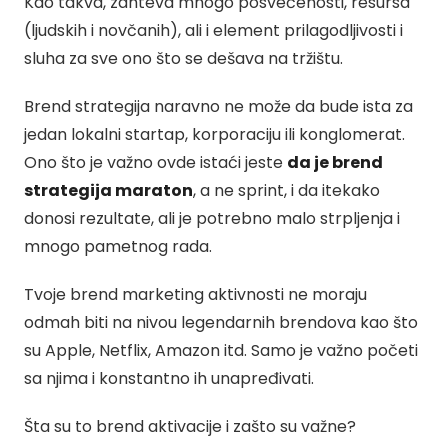
Kao takva, zahteva mnogo posvećenosti, resursa
(ljudskih i novčanih), ali i element prilagodljivosti i
sluha za sve ono što se dešava na tržištu.
Brend strategija naravno ne može da bude ista za
jedan lokalni startap, korporaciju ili konglomerat.
Ono što je važno ovde istaći jeste
da je brend
strategija maraton
, a ne sprint, i da itekako
donosi rezultate, ali je potrebno malo strpljenja i
mnogo pametnog rada.
Tvoje brend marketing aktivnosti ne moraju
odmah biti na nivou legendarnih brendova kao što
su Apple, Netflix, Amazon itd. Samo je važno početi
sa njima i konstantno ih unapređivati.
Šta su to brend aktivacije i zašto su važne?