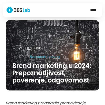
← SVI TEKSTOVI
14.06.2024
Business
Marketing
Brend marketing u 2024:
Prepoznatljivost,
poverenje, odgovornost
Brend marketing predstavlja promovisanje