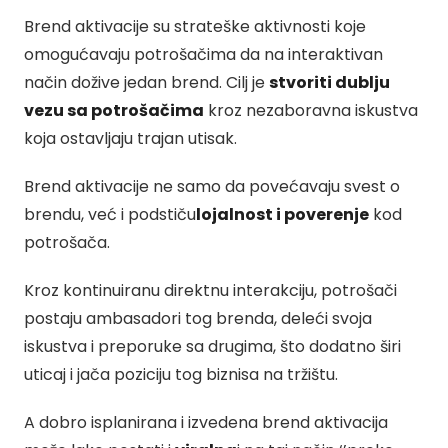
Brend aktivacije su strateške aktivnosti koje
omogućavaju potrošačima da na interaktivan
način dožive jedan brend. Cilj je
stvoriti dublju
vezu sa potrošačima
kroz nezaboravna iskustva
koja ostavljaju trajan utisak.
Brend aktivacije ne samo da povećavaju svest o
brendu, već i podstiču
lojalnost i poverenje
kod
potrošača.
Kroz kontinuiranu direktnu interakciju, potrošači
postaju ambasadori tog brenda, deleći svoja
iskustva i preporuke sa drugima, što dodatno širi
uticaj i jača poziciju tog biznisa na tržištu.
A dobro isplanirana i izvedena brend aktivacija