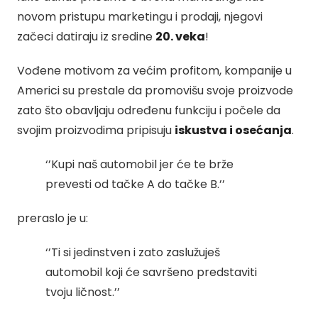
novom pristupu marketingu i prodaji, njegovi
začeci datiraju iz sredine
20. veka
!
Vođene motivom za većim profitom, kompanije u
Americi su prestale da promovišu svoje proizvode
zato što obavljaju određenu funkciju i počele da
svojim proizvodima pripisuju
iskustva i osećanja
.
‘’Kupi naš automobil jer će te brže
prevesti od tačke A do tačke B.’’
preraslo je u:
‘’Ti si jedinstven i zato zaslužuješ
automobil koji će savršeno predstaviti
tvoju ličnost.’’