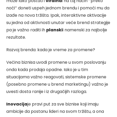
može lako postati i
viralna
i na taj način ‘’preko
noći’’ doneti uspeh jednom brendu i pomoći mu da
izađe na nova tržišta. Ipak, interaktivne aktivacije
su jedna od aktivnosti unutar veće brend strategije
pa je važno raditi ih
planski
i namenski za najbolje
rezultate.
Razvoj brenda: kada je vreme za promene?
Većina biznisa uvodi promene u svom poslovanju
onda kada prodaja opadne. Iako je u tim
situacijama važno reagovati, sistemske promene
(posebno promene u brend marketingu) važno je
uvesti dosta ranije i iz drugačijih razloga.
Inovacija
je pravi put za sve biznise koji imaju
ambicije da postanu lideri na svom tržištu, a ona