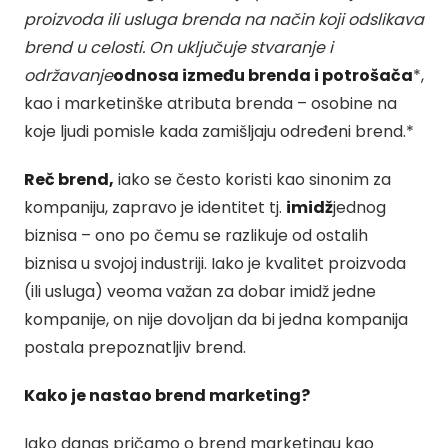
proizvoda ili usluga brenda na način koji odslikava
brend u celosti. On uključuje stvaranje i
održavanje
odnosa između brenda i potrošača
*,
kao i marketinške atributa brenda – osobine na
koje ljudi pomisle kada zamišljaju određeni brend.*
Reč brend,
iako se često koristi kao sinonim za
kompaniju, zapravo je identitet tj.
imidž
jednog
biznisa – ono po čemu se razlikuje od ostalih
biznisa u svojoj industriji. Iako je kvalitet proizvoda
(ili usluga) veoma važan za dobar imidž jedne
kompanije, on nije dovoljan da bi jedna kompanija
postala prepoznatljiv brend.
Kako je nastao brend marketing?
Iako danas pričamo o brend marketingu kao