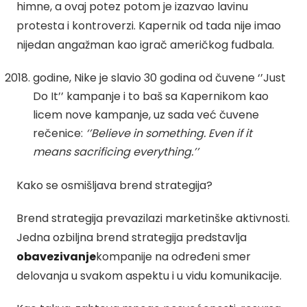
himne, a ovaj potez potom je izazvao lavinu
protesta i kontroverzi. Kapernik od tada nije imao
nijedan angažman kao igrač američkog fudbala.
godine, Nike je slavio 30 godina od čuvene ‘’Just
Do It’’ kampanje i to baš sa Kapernikom kao
licem nove kampanje, uz sada već čuvene
rečenice:
‘’Believe in something. Even if it
means sacrificing everything.’’
Kako se osmišljava brend strategija?
Brend strategija prevazilazi marketinške aktivnosti.
Jedna ozbiljna brend strategija predstavlja
obavezivanje
kompanije na određeni smer
delovanja u svakom aspektu i u vidu komunikacije.