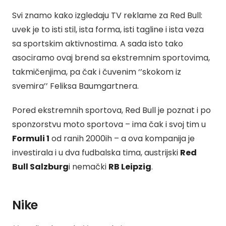
Svi znamo kako izgledaju TV reklame za Red Bull:
uvek je to isti stil, ista forma, isti tagline i ista veza
sa sportskim aktivnostima. A sada isto tako
asociramo ovaj brend sa ekstremnim sportovima,
takmičenjima, pa čak i čuvenim ‘’skokom iz
svemira’’ Feliksa Baumgartnera.
Pored ekstremnih sportova, Red Bull je poznat i po
sponzorstvu moto sportova – ima čak i svoj tim u
Formuli 1
od ranih 2000ih – a ova kompanija je
investirala i u dva fudbalska tima, austrijski
Red
Bull Salzburg
i nemački
RB Leipzig
.
Nike