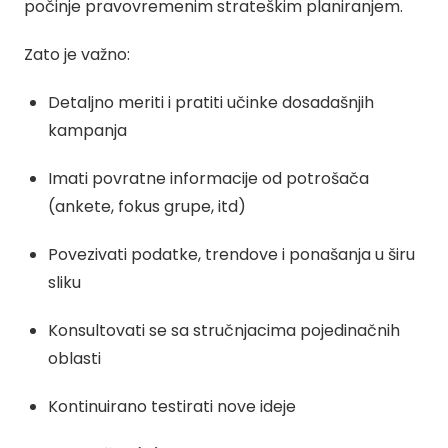
počinje pravovremenim strateškim planiranjem.
Zato je važno:
Detaljno meriti i pratiti učinke dosadašnjih
kampanja
Imati povratne informacije od potrošača
(ankete, fokus grupe, itd)
Povezivati podatke, trendove i ponašanja u širu
sliku
Konsultovati se sa stručnjacima pojedinačnih
oblasti
Kontinuirano testirati nove ideje