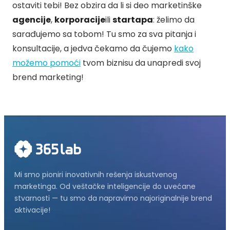
ostaviti tebi! Bez obzira da li si deo marketinške
agencije
,
korporacije
ili
startapa
: želimo da
sarađujemo sa tobom! Tu smo za sva pitanja i
konsultacije, a jedva čekamo da čujemo
kako
možemo pomoći
tvom biznisu da unapredi svoj
brend marketing!
Mi smo pioniri inovativnih rešenja iskustvenog
marketinga. Od veštačke inteligencije do uvećane
stvarnosti — tu smo da napravimo najoriginalnije brend
aktivacije!