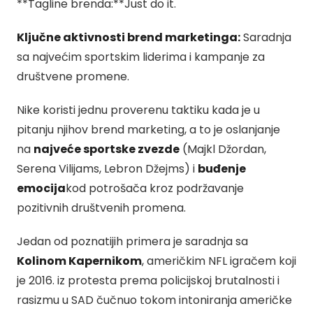
**Tagline brenda:**Just do it.
Ključne aktivnosti brend marketinga:
Saradnja
sa najvećim sportskim liderima i kampanje za
društvene promene.
Nike koristi jednu proverenu taktiku kada je u
pitanju njihov brend marketing, a to je oslanjanje
na
najveće sportske zvezde
(Majkl Džordan,
Serena Vilijams, Lebron Džejms) i
buđenje
emocija
kod potrošača kroz podržavanje
pozitivnih društvenih promena.
Jedan od poznatijih primera je saradnja sa
Kolinom Kapernikom
, američkim NFL igračem koji
je 2016. iz protesta prema policijskoj brutalnosti i
rasizmu u SAD čučnuo tokom intoniranja američke