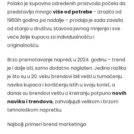
Polako je kupovina određenih proizvoda počela da
predstavlja mnogo
više od potrebe
– izrazito od
1960ih godina pa nadalje – prodaja je sada zavisila
od stanja u društvu, stavova javnog mnjenja i sve
veće želje kupaca za individualnošću i
originalnošću.
Brzo premotavanje napred, u 2024. godinu – trend
je i dalje isti, samo dodatno naglašen. Jedina razlika
je što su u 20. veku brendovi bili vešti u tumačenju
navika kupaca i korišćenju istih u svoju korist, a
danas su brendovi veštu u kreiranju potpuno
novih
navika i trendova
, zahvaljujuži velikom i brzom
tehnološkom napretku.
Najbolji primeri brend marketinga