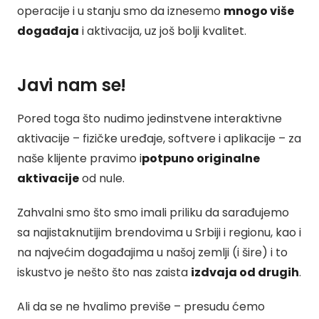
operacije i u stanju smo da iznesemo
mnogo više
događaja
i aktivacija, uz još bolji kvalitet.
Javi nam se!
Pored toga što nudimo jedinstvene interaktivne
aktivacije – fizičke uređaje, softvere i aplikacije – za
naše klijente pravimo i
potpuno originalne
aktivacije
od nule.
Zahvalni smo što smo imali priliku da sarađujemo
sa najistaknutijim brendovima u Srbiji i regionu, kao i
na najvećim događajima u našoj zemlji (i šire) i to
iskustvo je nešto što nas zaista
izdvaja od drugih
.
Ali da se ne hvalimo previše – presudu ćemo