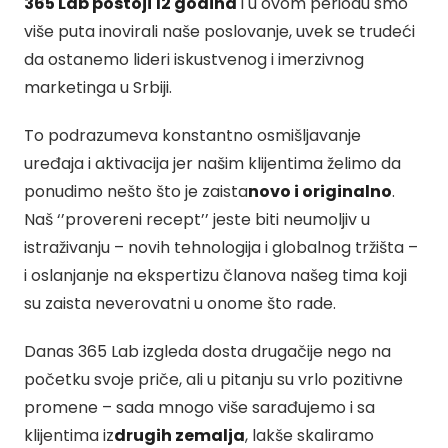
365 Lab postoji 12 godina
i u ovom periodu smo
više puta inovirali naše poslovanje, uvek se trudeći
da ostanemo lideri iskustvenog i imerzivnog
marketinga u Srbiji.
To podrazumeva konstantno osmišljavanje
uređaja i aktivacija jer našim klijentima želimo da
ponudimo nešto što je zaista
novo i originalno
.
Naš ‘’provereni recept’’ jeste biti neumoljiv u
istraživanju – novih tehnologija i globalnog tržišta –
i oslanjanje na ekspertizu članova našeg tima koji
su zaista neverovatni u onome što rade.
Danas 365 Lab izgleda dosta drugačije nego na
početku svoje priče, ali u pitanju su vrlo pozitivne
promene – sada mnogo više sarađujemo i sa
klijentima iz
drugih zemalja
, lakše skaliramo