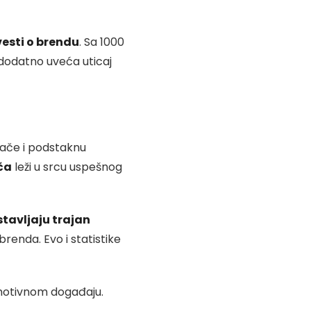
vesti o brendu
. Sa 1000
 dodatno uveća uticaj
šače i podstaknu
ča
leži u srcu uspešnog
stavljaju trajan
brenda. Evo i statistike
romotivnom događaju.