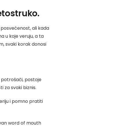
etostruko.
 posvećenost, ali kada
a u koje veruju, a ta
im, svaki korak donosi
e potrošači, postoje
ti za svaki biznis.
riju i pomno pratiti
itivan word of mouth