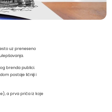
, često uz preneseno
 ulepšavanja.
nog brenda publici.
om postaje ličniji i
), a prva priča iz koje