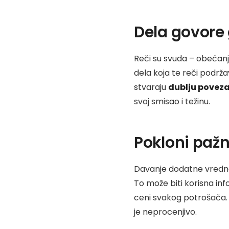
Dela govore 
Reči su svuda – obećanj
dela koja te reči podrž
stvaraju
dublju povez
svoj smisao i težinu.
Pokloni pažn
Davanje dodatne vrednos
To može biti korisna inf
ceni svakog potrošača. 
je neprocenjivo.