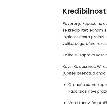
Kredibilnost
Poverenje kupaca ne dol
se kredibilitet jednom iz
lojalnost često prelazi 
velike, dugoročne rezult
Koliko su zapravo važni 
Kevin Keli, osnivač Wired
ljubitelji brenda, a onda
Oni neće samo kupova
kada izlazi novi proiz
Verni fanovi će pročit