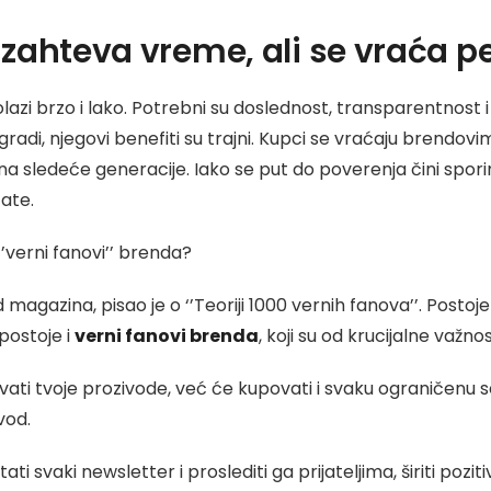
 zahteva vreme, ali se vraća p
azi brzo i lako. Potrebni su doslednost, transparentnost i
gradi, njegovi benefiti su trajni. Kupci se vraćaju brendovim
i na sledeće generacije. Iako se put do poverenja čini spor
ate.
‘’verni fanovi’’ brenda?
 magazina, pisao je o ‘’Teoriji 1000 vernih fanova’’. Postoj
 postoje i
verni fanovi brenda
, koji su od krucijalne važnos
ti tvoje prozivode, već će kupovati i svaku ograničenu se
vod.
ati svaki newsletter i proslediti ga prijateljima, širiti poz