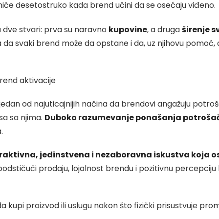
iće desetostruko kada brend učini da se osećaju viđeno.
za dve stvari: prva su naravno
kupovine
, a druga
širenje s
tra da svaki brend može da opstane i da, uz njihovu pomoć,
rend aktivacije
 jedan od najuticajnijih načina da brendovi angažuju potro
a sa njima.
Duboko razumevanje ponašanja potroša
.
raktivna, jedinstvena i nezaboravna iskustva koja o
 podstičući prodaju, lojalnost brendu i pozitivnu percepciju 
 kupi proizvod ili uslugu nakon što fizički prisustvuje p