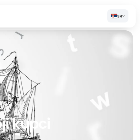
SR
ji kupci