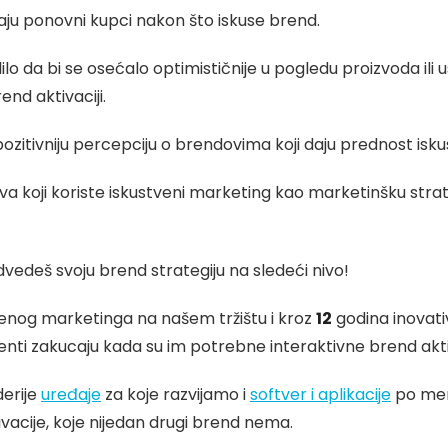
ju ponovni kupci nakon što iskuse brend.
ilo da bi se osećalo optimističnije u pogledu proizvoda il
nd aktivaciji.
zitivniju percepciju o brendovima koji daju prednost is
a koji koriste iskustveni marketing kao marketinšku stra
vedeš svoju brend strategiju na sledeći nivo!
tvenog marketinga na našem tržištu i kroz
12
godina inovati
lijenti zakucaju kada su im potrebne interaktivne brend akti
erije
uređaje
za koje razvijamo i
softver i aplikacije
po mer
vacije, koje nijedan drugi brend nema.