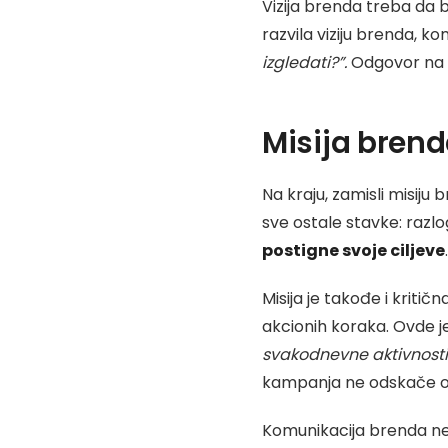
Vizija brenda treba da 
razvila viziju brenda, k
izgledati?”.
Odgovor na o
Misija bren
Na kraju, zamisli misiju
sve ostale stavke: razlog
postigne svoje ciljeve
.
Misija je takođe i krit
akcionih koraka. Ovde je
svakodnevne aktivnosti
kampanja ne odskače od 
Komunikacija brenda ne t