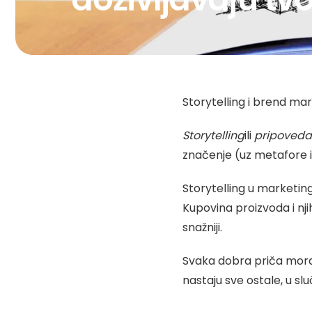
Storytelling i brend mar
Storytelling
ili
pripoveda
značenje (uz metafore il
Storytelling u marketing
Kupovina proizvoda i nj
snažniji.
Svaka dobra priča mora
nastaju sve ostale, u slu