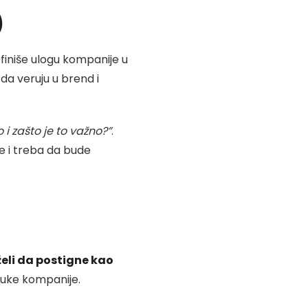
)
finiše ulogu kompanije u
 da veruju u brend i
i zašto je to važno?”
.
je i treba da bude
želi da postigne kao
odluke kompanije.