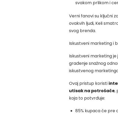
svakom prlikom i cen
Verni fanovi su ključni 
ovakvih ljudi, Keli sma
svog brenda.
Iskustveni marketing i b
Iskustveni marketing je
građenje snažnog odnos
iskustvenog marketinga
Ovaj pristup koristi
inte
utisak na potrošače
,
koja to potvrđuje:
85% kupaca će pre da