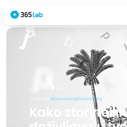
← SVI TEKSTOVI
04.03.2025
Business
Insights
Marketing
Kako storytelli
doživljavaju tv