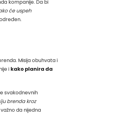
nda kompanije. Da bi
kako će uspeh
 određen.
brenda. Misija obuhvata i
ije i
kako planira da
nje svakodnevnih
iju brenda kroz
je važno da nijedna