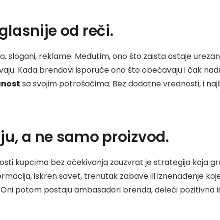
glasnije od reči.
a, slogani, reklame. Međutim, ono što zaista ostaje ureza
avaju. Kada brendovi isporuče ono što obećavaju i čak na
anost
sa svojim potrošačima. Bez dodatne vrednosti, i naj
ju, a ne samo proizvod.
ti kupcima bez očekivanja zauzvrat je strategija koja grad
ormacija, iskren savet, trenutak zabave ili iznenađenje ko
Oni potom postaju ambasadori brenda, deleći pozitivna i