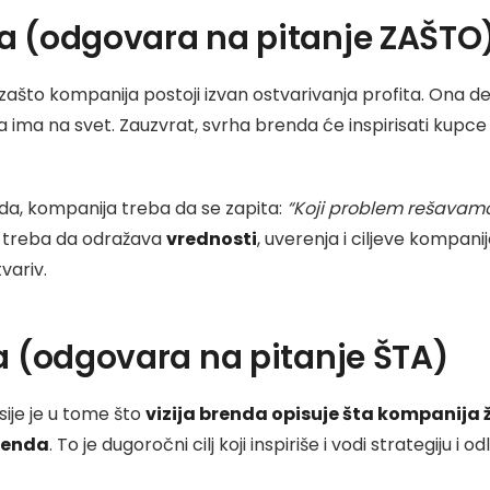
a (odgovara na pitanje ZAŠTO
zašto kompanija postoji izvan ostvarivanja profita. Ona de
i da ima na svet. Zauzvrat, svrha brenda će inspirisati kupce
nda, kompanija treba da se zapita:
“Koji problem rešavamo 
 treba da odražava
vrednosti
, uverenja i ciljeve kompani
variv.
a (odgovara na pitanje ŠTA)
isije je u tome što
vizija brenda opisuje šta kompanija 
brenda
. To je dugoročni cilj koji inspiriše i vodi strategiju i 