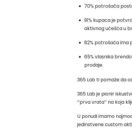
70% potrošača posta
91% kupaca je potvrd
aktivnog učešća u bre
82% potrošača ima po
65% vlasnika brendov
prodaje.
365 Lab ti pomaže da od
365 Lab je pionir iskus
‘’prva vrata’’ na koja k
U ponudi imamo najmod
jedinstvene custom akti