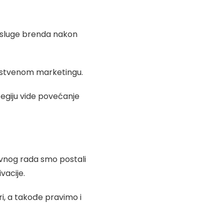
i usluge brenda nakon
kustvenom marketingu.
tegiju vide povećanje
vnog rada smo postali
vacije.
i, a takođe pravimo i