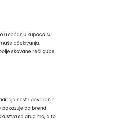
no u sećanju kupaca su
dmaše očekivanja,
bolje skovane reči gube
i lojalnost i poverenje.
je pokazuje da brend
skustva sa drugima, a to