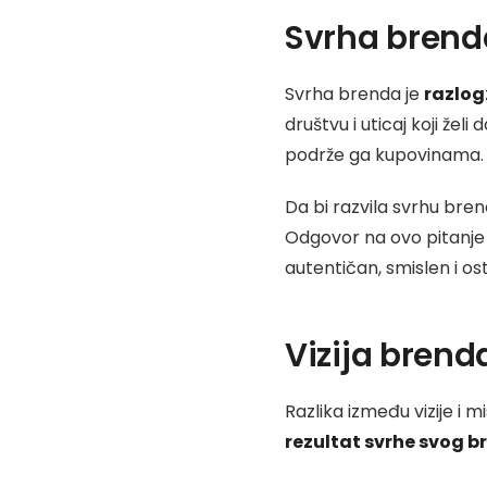
Svrha brend
Svrha brenda je
razlog
društvu i uticaj koji žel
podrže ga kupovinama.
Da bi razvila svrhu bre
Odgovor na ovo pitanje
autentičan, smislen i ost
Vizija brend
Razlika između vizije i m
rezultat svrhe svog 