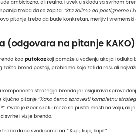
bude ambiciozna, ali realna, i uvek u skladu sa svrhom bre
ompanija treba da se zapita:
“Šta želimo da postignemo i 
vo pitanje treba da bude konkretan, merljiv i vremenski
da (odgovara na pitanje KAKO)
 brenda kao
putokaz
koji pomaže u vođenju akcija i odluka 
 zašto brend postoji, probleme koje želi da reši, ali najvažn
ična komponenta strategije brenda jer osigurava sprovođe
 ključno pitanje:
‘’Kako ćemo sprovesti kompletnu strateg
?’
’. Ovde je izbor širok i može se pustiti mašti na volju, ali 
svrhe i vizije brenda.
reba da se svodi samo na: ‘’Kupi, kupi, kupi!’’