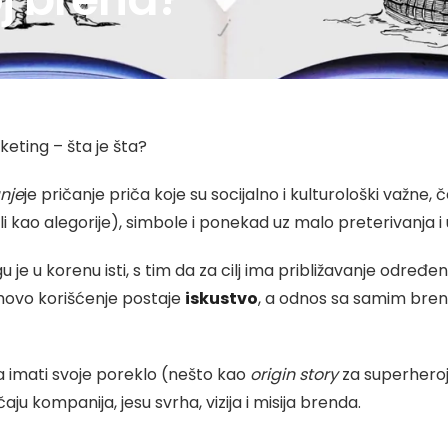
keting – šta je šta?
nje
je pričanje priča koje su socijalno i kulturološki važne
i kao alegorije), simbole i ponekad uz malo preterivanja i
u je u korenu isti, s tim da za cilj ima približavanje određe
ihovo korišćenje postaje
iskustvo
, a odnos sa samim brend
 imati svoje poreklo (nešto kao
origin story
za superheroje
čaju kompanija, jesu svrha, vizija i misija brenda.