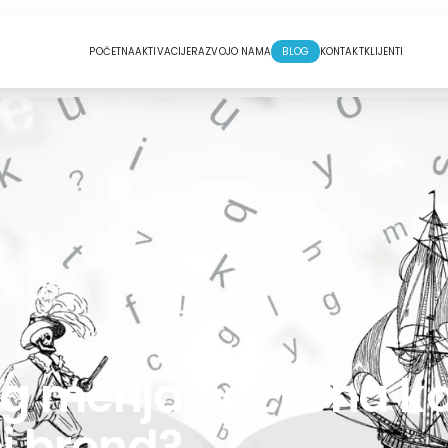
POČETNA
AKTIVACIJE
RAZVOJ
O NAMA
BLOG
KONTAKT
KLIJENTI
ng menja način na ko
oj brend?